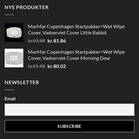
NYE PRODUKTER
MarMar Copenhagen Startpakker>Wet Wipe
Cover, Vadserviet Cover Little Rabbit
Den
Den
kr.
91.98
kr.
81.86
oprindelige
aktuelle
MarMar Copenhagen Startpakker>Wet Wipe
pris
pris
Cover, Vadserviet Cover Morning Dew
var:
er:
Den
Den
kr.
91.98
kr.
80.02
kr.91.98.
kr.81.86.
oprindelige
aktuelle
pris
pris
NEWSLETTER
var:
er:
kr.91.98.
kr.80.02.
Email