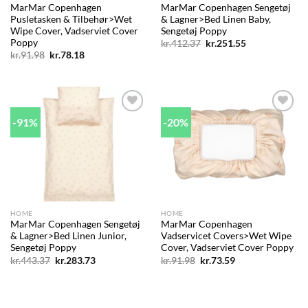
MarMar Copenhagen
MarMar Copenhagen Sengetøj
Pusletasken & Tilbehør>Wet
& Lagner>Bed Linen Baby,
Wipe Cover, Vadserviet Cover
Sengetøj Poppy
Poppy
Den
Den
kr.
412.37
kr.
251.55
oprindelige
aktuelle
Den
Den
kr.
91.98
kr.
78.18
pris
pris
oprindelige
aktuelle
var:
er:
pris
pris
kr.412.37.
kr.251.55.
var:
er:
kr.91.98.
kr.78.18.
-91%
-20%
Add to
Add to
wishlist
wishlist
HOME
HOME
MarMar Copenhagen Sengetøj
MarMar Copenhagen
& Lagner>Bed Linen Junior,
Vadservicet Covers>Wet Wipe
Sengetøj Poppy
Cover, Vadserviet Cover Poppy
Den
Den
Den
Den
kr.
443.37
kr.
283.73
kr.
91.98
kr.
73.59
oprindelige
aktuelle
oprindelige
aktuelle
pris
pris
pris
pris
var:
er:
var:
er:
kr.443.37.
kr.283.73.
kr.91.98.
kr.73.59.