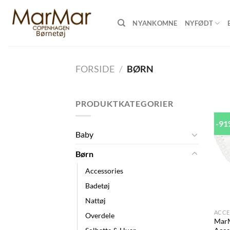
Skip
to
NYANKOMNE
NYFØDT
content
FORSIDE
/
BØRN
PRODUKTKATEGORIER
-9
Baby
Børn
Accessories
Badetøj
+
Nattøj
ACCE
Overdele
Mar