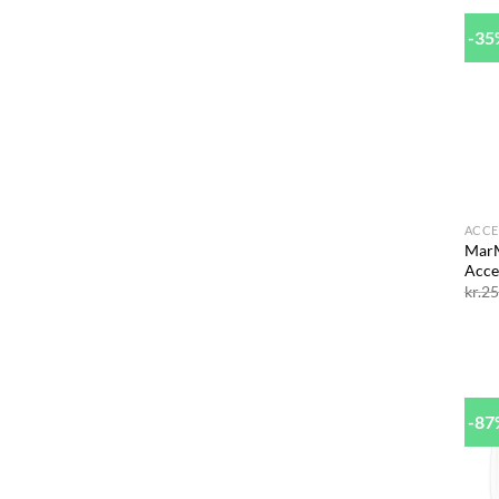
-3
+
ACCE
Mar
Acce
kr.
25
-8