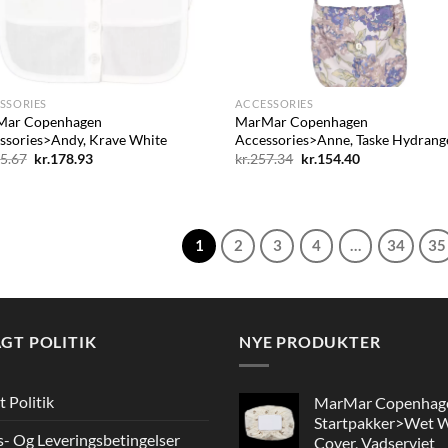
+
SSORIES
ACCESSORIES
Mar Copenhagen
MarMar Copenhagen
ssories>Andy, Krave White
Accessories>Anne, Taske Hydrang
Den
Den
Den
Den
5.67
kr.
178.93
kr.
257.34
kr.
154.40
oprindelige
aktuelle
oprindelige
aktuelle
pris
pris
pris
pris
var:
er:
var:
er:
kr.205.67.
kr.178.93.
kr.257.34.
kr.154.40.
1
2
3
4
…
34
35
GT POLITIK
NYE PRODUKTER
t Politik
MarMar Copenhag
Startpakker>Wet 
s- Og Leveringsbetingelser
Cover, Vadserviet