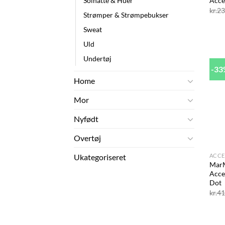
Solhatte & Huer
Acce
kr.
23
Strømper & Strømpebukser
Sweat
Uld
Undertøj
-3
Home
Mor
Nyfødt
Overtøj
+
ACCE
Ukategoriseret
Mar
Acce
Dot
kr.
41