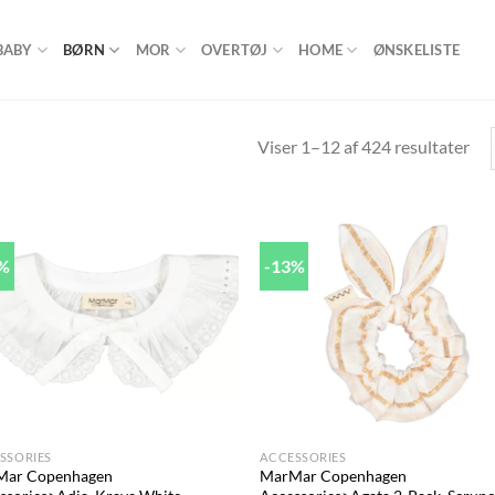
BABY
BØRN
MOR
OVERTØJ
HOME
ØNSKELISTE
Viser 1–12 af 424 resultater
1%
-13%
Add to
Ad
wishlist
wis
+
SSORIES
ACCESSORIES
Mar Copenhagen
MarMar Copenhagen