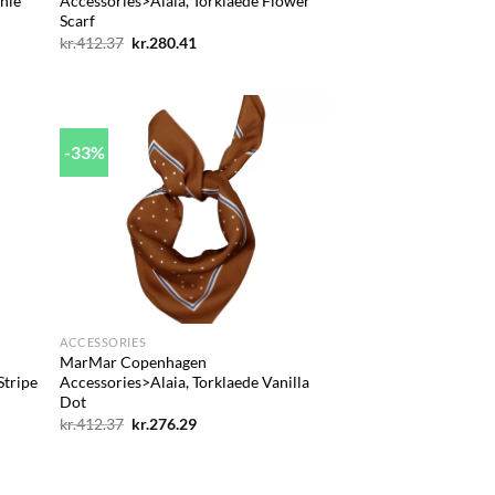
hie
Accessories>Alaia, Torklaede Flower
Scarf
Den
Den
kr.
412.37
kr.
280.41
oprindelige
aktuelle
pris
pris
var:
er:
kr.412.37.
kr.280.41.
-33%
d to
Add to
hlist
wishlist
+
ACCESSORIES
MarMar Copenhagen
Stripe
Accessories>Alaia, Torklaede Vanilla
Dot
Den
Den
kr.
412.37
kr.
276.29
oprindelige
aktuelle
pris
pris
var:
er:
kr.412.37.
kr.276.29.