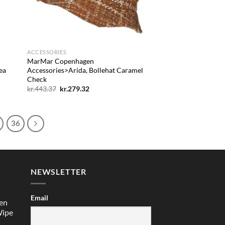
+
ACCESSORIES
MarMar Copenhagen
ea
Accessories>Arida, Bollehat Caramel
Check
Den
Den
kr.
443.37
kr.
279.32
oprindelige
aktuelle
pris
pris
var:
er:
kr.443.37.
kr.279.32.
36
NEWSLETTER
Email
en
Wipe