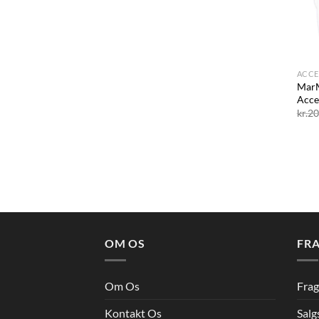
+
ACCE
Mar
Acce
kr.
20
OM OS
FRA
Om Os
Frag
Kontakt Os
Salg