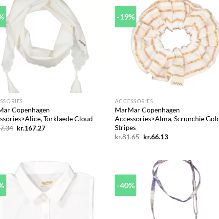
5%
-19%
Add to
Ad
wishlist
wis
+
SSORIES
ACCESSORIES
Mar Copenhagen
MarMar Copenhagen
ssories>Alice, Torklaede Cloud
Accessories>Alma, Scrunchie Gol
Stripes
Den
Den
7.34
kr.
167.27
oprindelige
aktuelle
Den
Den
kr.
81.65
kr.
66.13
pris
pris
oprindelige
aktuelle
var:
er:
pris
pris
kr.257.34.
kr.167.27.
var:
er:
kr.81.65.
kr.66.13.
7%
-40%
Add to
Ad
wishlist
wis