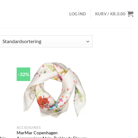
LOG IND
KURV /
KR.
0.00
-32%
d to
Add to
hlist
wishlist
+
ACCESSORIES
MarMar Copenhagen