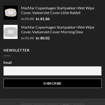
MarMar Copenhagen Startpakker>Wet Wipe
Cover, Vadserviet Cover Little Rabbit
Den
Den
kr.
91.98
kr.
81.86
oprindelige
aktuelle
MarMar Copenhagen Startpakker>Wet Wipe
pris
pris
Cover, Vadserviet Cover Morning Dew
var:
er:
Den
Den
kr.
91.98
kr.
80.02
kr.91.98.
kr.81.86.
oprindelige
aktuelle
pris
pris
NEWSLETTER
var:
er:
kr.91.98.
kr.80.02.
Email