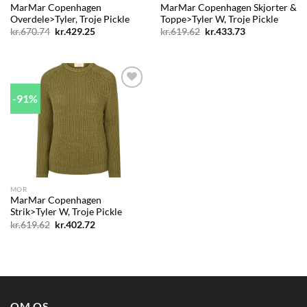
MarMar Copenhagen
MarMar Copenhagen Skjorter &
Overdele>Tyler, Troje Pickle
Toppe>Tyler W, Troje Pickle
Den
Den
Den
Den
kr.
670.74
kr.
429.25
kr.
619.62
kr.
433.73
oprindelige
aktuelle
oprindelige
aktuelle
pris
pris
pris
pris
var:
er:
var:
er:
kr.670.74.
kr.429.25.
kr.619.62.
kr.433.73.
-91%
Add to
wishlist
MOR
MarMar Copenhagen
Strik>Tyler W, Troje Pickle
Den
Den
kr.
619.62
kr.
402.72
oprindelige
aktuelle
pris
pris
var:
er:
kr.619.62.
kr.402.72.
OM OS