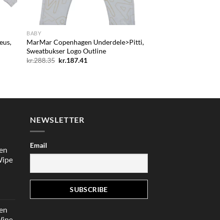
+
BABY
eus,
MarMar Copenhagen Underdele>Pitti,
Sweatbukser Logo Outline
Den
Den
kr.
288.35
kr.
187.41
oprindelige
aktuelle
pris
pris
var:
er:
kr.288.35.
kr.187.41.
NEWSLETTER
Email
en
Wipe
en
e
ktuelle
en
is
Wipe