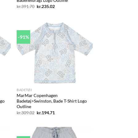
Badeheldragt Logo Outline
Den
Den
kr.
391.70
kr.
235.02
oprindelige
aktuelle
pris
pris
var:
er:
kr.391.70.
kr.235.02.
-91%
d to
Add to
hlist
wishlist
+
BADETØJ
MarMar Copenhagen
ogo
Badetøj>Swinston, Bade T-Shirt Logo
Outline
Den
Den
kr.
309.02
kr.
194.71
oprindelige
aktuelle
pris
pris
var:
er:
kr.309.02.
kr.194.71.