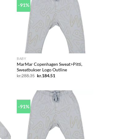
-91%
d to
Add to
hlist
wishlist
+
BABY
MarMar Copenhagen Sweat>Pitti,
Sweatbukser Logo Outline
Den
Den
kr.
288.35
kr.
184.51
oprindelige
aktuelle
pris
pris
var:
er:
kr.288.35.
kr.184.51.
-91%
d to
Add to
hlist
wishlist