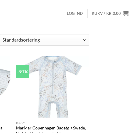
LOG IND
KURV /
KR.
0.00
-91%
d to
Add to
hlist
wishlist
+
BABY
ba
MarMar Copenhagen Badetøj>Swade,