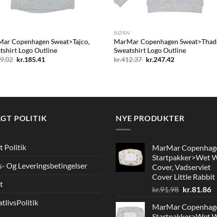
+
BØRN
ar Copenhagen Sweat>Tajco,
MarMar Copenhagen Sweat>Thad
tshirt Logo Outline
Sweatshirt Logo Outline
Den
Den
Den
Den
9.02
kr.
185.41
kr.
412.37
kr.
247.42
oprindelige
aktuelle
oprindelige
aktuelle
pris
pris
pris
pris
var:
er:
var:
er:
kr.309.02.
kr.185.41.
kr.412.37.
kr.247.42.
GT POLITIK
NYE PRODUKTER
t Politik
MarMar Copenhag
Startpakker>Wet 
s- Og Leveringsbetingelser
Cover, Vadserviet
Cover Little Rabbit
t
Den
D
kr.
91.98
kr.
81.86
oprindelig
a
atlivsPolitik
MarMar Copenhag
pris
pr
Startpakker>Wet 