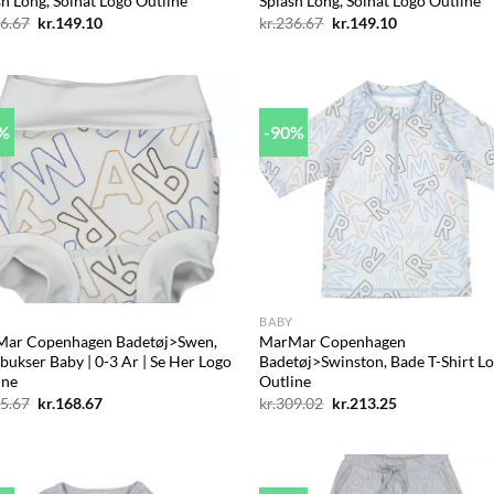
sh Long, Solhat Logo Outline
Splash Long, Solhat Logo Outline
Den
Den
Den
Den
6.67
kr.
149.10
kr.
236.67
kr.
149.10
oprindelige
aktuelle
oprindelige
aktuelle
pris
pris
pris
pris
var:
er:
var:
er:
kr.236.67.
kr.149.10.
kr.236.67.
kr.149.10.
8%
-90%
Add to
Ad
wishlist
wis
+
BABY
ar Copenhagen Badetøj>Swen,
MarMar Copenhagen
bukser Baby | 0-3 Ar | Se Her Logo
Badetøj>Swinston, Bade T-Shirt L
ine
Outline
Den
Den
Den
Den
5.67
kr.
168.67
kr.
309.02
kr.
213.25
oprindelige
aktuelle
oprindelige
aktuelle
pris
pris
pris
pris
var:
er:
var:
er:
kr.205.67.
kr.168.67.
kr.309.02.
kr.213.25.