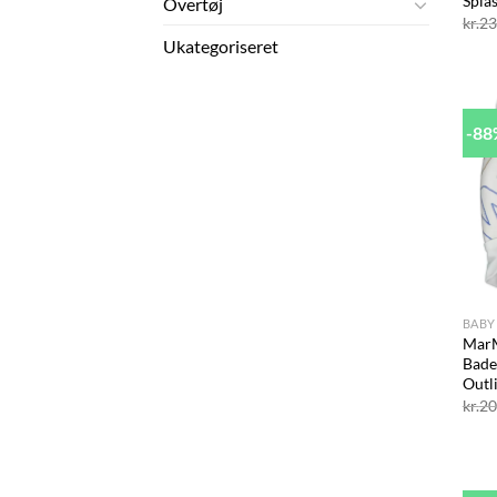
Spla
Overtøj
kr.
23
Ukategoriseret
-8
+
BABY
MarM
Bade
Outl
kr.
20