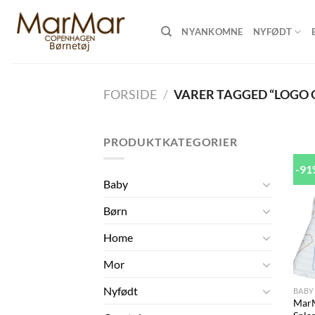
Skip
to
NYANKOMNE
NYFØDT
content
FORSIDE
/
VARER TAGGED “LOGO 
PRODUKTKATEGORIER
-9
Baby
Børn
Home
Mor
+
Nyfødt
BABY
MarM