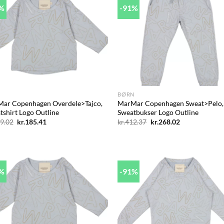
1%
-91%
Add to
Ad
wishlist
wis
+
BØRN
ar Copenhagen Overdele>Tajco,
MarMar Copenhagen Sweat>Pelo,
tshirt Logo Outline
Sweatbukser Logo Outline
Den
Den
Den
Den
9.02
kr.
185.41
kr.
412.37
kr.
268.02
oprindelige
aktuelle
oprindelige
aktuelle
pris
pris
pris
pris
var:
er:
var:
er:
kr.309.02.
kr.185.41.
kr.412.37.
kr.268.02.
1%
-91%
Add to
Ad
wishlist
wis