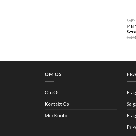
+
BABY
MarM
Swea
kr.
30
OM OS
FRA
Om Os
Frag
Kontakt Os
Salg
Min Konto
Frag
Priv