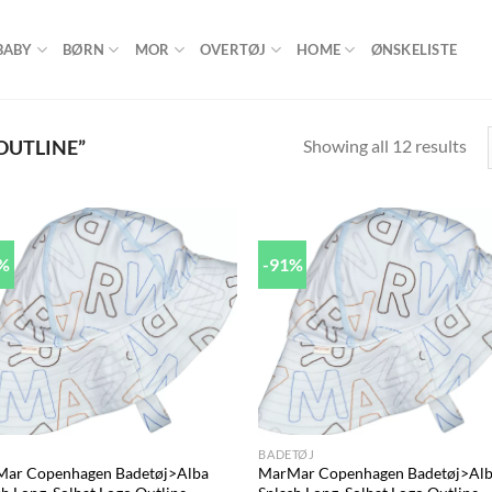
BABY
BØRN
MOR
OVERTØJ
HOME
ØNSKELISTE
Showing all 12 results
OUTLINE”
1%
-91%
Add to
Ad
wishlist
wis
+
BADETØJ
ar Copenhagen Badetøj>Alba
MarMar Copenhagen Badetøj>Al