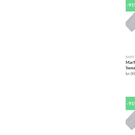
-9
+
BABY
MarM
Swea
kr.
30
-9